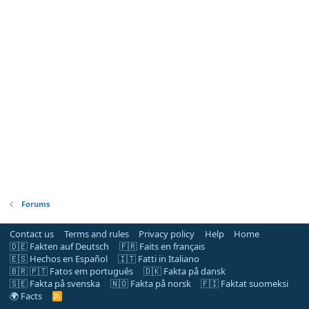
Forums
Contact us
Terms and rules
Privacy policy
Help
Home
🇩🇪 Fakten auf Deutsch
🇫🇷 Faits en français
🇪🇸 Hechos en Español
🇮🇹 Fatti in Italiano
🇧🇷 🇵🇹 Fatos em português
🇩🇰 Fakta på dansk
🇸🇪 Fakta på svenska
🇳🇴 Fakta på norsk
🇫🇮 Faktat suomeksi
🌍 Facts
R
S