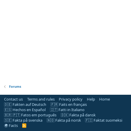
Forums
Contact us
Terms and rules
Privacy policy
Help
Home
🇩🇪 Fakten auf Deutsch
🇫🇷 Faits en français
🇪🇸 Hechos en Español
🇮🇹 Fatti in Italiano
🇧🇷 🇵🇹 Fatos em português
🇩🇰 Fakta på dansk
🇸🇪 Fakta på svenska
🇳🇴 Fakta på norsk
🇫🇮 Faktat suomeksi
🌍 Facts
R
S