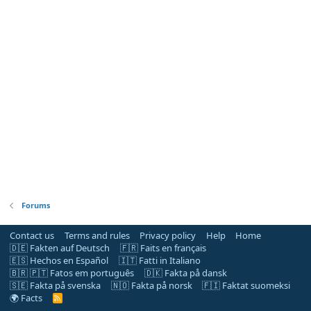
Forums
Contact us
Terms and rules
Privacy policy
Help
Home
🇩🇪 Fakten auf Deutsch
🇫🇷 Faits en français
🇪🇸 Hechos en Español
🇮🇹 Fatti in Italiano
🇧🇷 🇵🇹 Fatos em português
🇩🇰 Fakta på dansk
🇸🇪 Fakta på svenska
🇳🇴 Fakta på norsk
🇫🇮 Faktat suomeksi
🌍 Facts
R
S