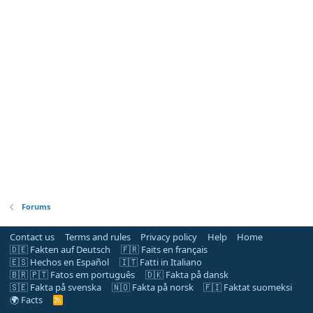
Forums
Contact us
Terms and rules
Privacy policy
Help
Home
🇩🇪 Fakten auf Deutsch
🇫🇷 Faits en français
🇪🇸 Hechos en Español
🇮🇹 Fatti in Italiano
🇧🇷 🇵🇹 Fatos em português
🇩🇰 Fakta på dansk
🇸🇪 Fakta på svenska
🇳🇴 Fakta på norsk
🇫🇮 Faktat suomeksi
🌍 Facts
R
S