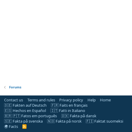
Forums
Contact us
Terms and rules
Privacy policy
Help
Home
🇩🇪 Fakten auf Deutsch
🇫🇷 Faits en français
🇪🇸 Hechos en Español
🇮🇹 Fatti in Italiano
🇧🇷 🇵🇹 Fatos em português
🇩🇰 Fakta på dansk
🇸🇪 Fakta på svenska
🇳🇴 Fakta på norsk
🇫🇮 Faktat suomeksi
🌍 Facts
R
S