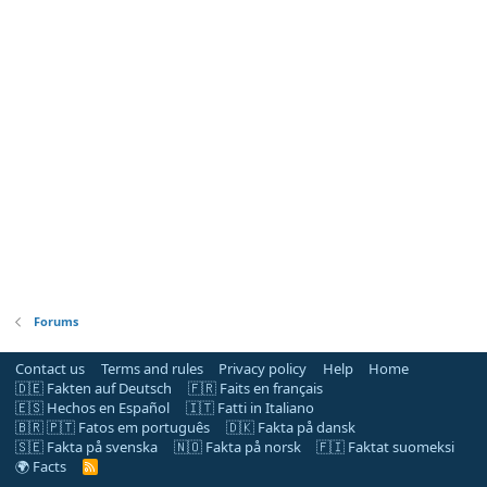
Forums
Contact us
Terms and rules
Privacy policy
Help
Home
🇩🇪 Fakten auf Deutsch
🇫🇷 Faits en français
🇪🇸 Hechos en Español
🇮🇹 Fatti in Italiano
🇧🇷 🇵🇹 Fatos em português
🇩🇰 Fakta på dansk
🇸🇪 Fakta på svenska
🇳🇴 Fakta på norsk
🇫🇮 Faktat suomeksi
🌍 Facts
R
S