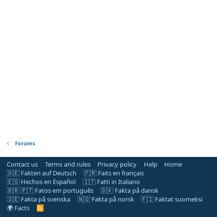
Forums
Contact us
Terms and rules
Privacy policy
Help
Home
🇩🇪 Fakten auf Deutsch
🇫🇷 Faits en français
🇪🇸 Hechos en Español
🇮🇹 Fatti in Italiano
🇧🇷 🇵🇹 Fatos em português
🇩🇰 Fakta på dansk
🇸🇪 Fakta på svenska
🇳🇴 Fakta på norsk
🇫🇮 Faktat suomeksi
🌍 Facts
R
S