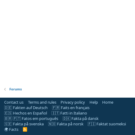
Forums
Contact us
Terms and rules
Privacy policy
Help
Home
🇩🇪 Fakten auf Deutsch
🇫🇷 Faits en français
🇪🇸 Hechos en Español
🇮🇹 Fatti in Italiano
🇧🇷 🇵🇹 Fatos em português
🇩🇰 Fakta på dansk
🇸🇪 Fakta på svenska
🇳🇴 Fakta på norsk
🇫🇮 Faktat suomeksi
🌍 Facts
R
S