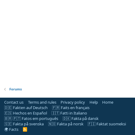
Forums
Contact us
Terms and rules
Privacy policy
Help
Home
🇩🇪 Fakten auf Deutsch
🇫🇷 Faits en français
🇪🇸 Hechos en Español
🇮🇹 Fatti in Italiano
🇧🇷 🇵🇹 Fatos em português
🇩🇰 Fakta på dansk
🇸🇪 Fakta på svenska
🇳🇴 Fakta på norsk
🇫🇮 Faktat suomeksi
🌍 Facts
R
S