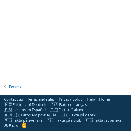
Forums
Contact us
Terms and rules
Privacy policy
Help
Home
🇩🇪 Fakten auf Deutsch
🇫🇷 Faits en français
🇪🇸 Hechos en Español
🇮🇹 Fatti in Italiano
🇧🇷 🇵🇹 Fatos em português
🇩🇰 Fakta på dansk
🇸🇪 Fakta på svenska
🇳🇴 Fakta på norsk
🇫🇮 Faktat suomeksi
🌍 Facts
R
S