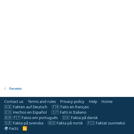
Forums
Contact us
Terms and rules
Privacy policy
Help
Home
🇩🇪 Fakten auf Deutsch
🇫🇷 Faits en français
🇪🇸 Hechos en Español
🇮🇹 Fatti in Italiano
🇧🇷 🇵🇹 Fatos em português
🇩🇰 Fakta på dansk
🇸🇪 Fakta på svenska
🇳🇴 Fakta på norsk
🇫🇮 Faktat suomeksi
🌍 Facts
R
S