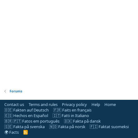
Forums
Contact us
Terms and rules
Privacy policy
Help
Home
🇩🇪 Fakten auf Deutsch
🇫🇷 Faits en français
🇪🇸 Hechos en Español
🇮🇹 Fatti in Italiano
🇧🇷 🇵🇹 Fatos em português
🇩🇰 Fakta på dansk
🇸🇪 Fakta på svenska
🇳🇴 Fakta på norsk
🇫🇮 Faktat suomeksi
🌍 Facts
R
S