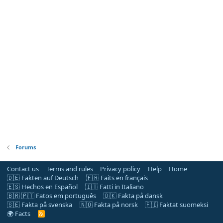
Forums
Contact us
Terms and rules
Privacy policy
Help
Home
🇩🇪 Fakten auf Deutsch
🇫🇷 Faits en français
🇪🇸 Hechos en Español
🇮🇹 Fatti in Italiano
🇧🇷 🇵🇹 Fatos em português
🇩🇰 Fakta på dansk
🇸🇪 Fakta på svenska
🇳🇴 Fakta på norsk
🇫🇮 Faktat suomeksi
🌍 Facts
R
S