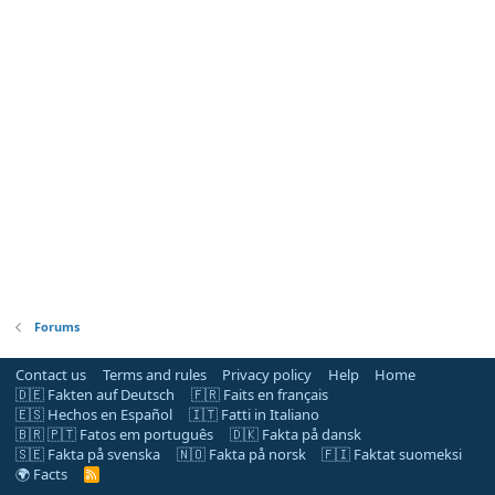
Forums
Contact us
Terms and rules
Privacy policy
Help
Home
🇩🇪 Fakten auf Deutsch
🇫🇷 Faits en français
🇪🇸 Hechos en Español
🇮🇹 Fatti in Italiano
🇧🇷 🇵🇹 Fatos em português
🇩🇰 Fakta på dansk
🇸🇪 Fakta på svenska
🇳🇴 Fakta på norsk
🇫🇮 Faktat suomeksi
🌍 Facts
R
S