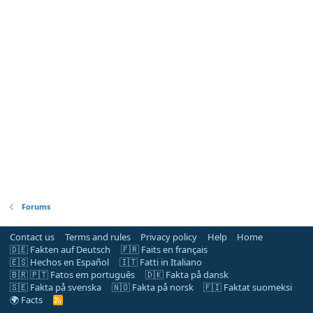
Forums
Contact us
Terms and rules
Privacy policy
Help
Home
🇩🇪 Fakten auf Deutsch
🇫🇷 Faits en français
🇪🇸 Hechos en Español
🇮🇹 Fatti in Italiano
🇧🇷 🇵🇹 Fatos em português
🇩🇰 Fakta på dansk
🇸🇪 Fakta på svenska
🇳🇴 Fakta på norsk
🇫🇮 Faktat suomeksi
🌍 Facts
R
S