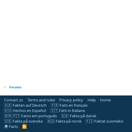
Forums
Contact us
Terms and rules
Privacy policy
Help
Home
🇩🇪 Fakten auf Deutsch
🇫🇷 Faits en français
🇪🇸 Hechos en Español
🇮🇹 Fatti in Italiano
🇧🇷 🇵🇹 Fatos em português
🇩🇰 Fakta på dansk
🇸🇪 Fakta på svenska
🇳🇴 Fakta på norsk
🇫🇮 Faktat suomeksi
🌍 Facts
R
S