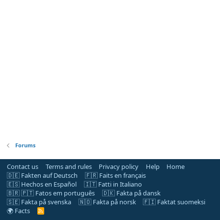
Forums
Contact us
Terms and rules
Privacy policy
Help
Home
🇩🇪 Fakten auf Deutsch
🇫🇷 Faits en français
🇪🇸 Hechos en Español
🇮🇹 Fatti in Italiano
🇧🇷 🇵🇹 Fatos em português
🇩🇰 Fakta på dansk
🇸🇪 Fakta på svenska
🇳🇴 Fakta på norsk
🇫🇮 Faktat suomeksi
🌍 Facts
R
S