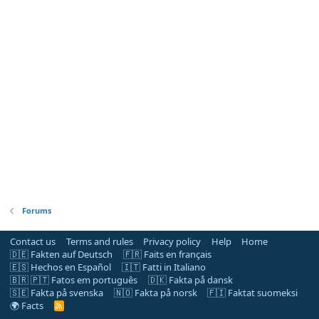
Forums
Contact us
Terms and rules
Privacy policy
Help
Home
🇩🇪 Fakten auf Deutsch
🇫🇷 Faits en français
🇪🇸 Hechos en Español
🇮🇹 Fatti in Italiano
🇧🇷 🇵🇹 Fatos em português
🇩🇰 Fakta på dansk
🇸🇪 Fakta på svenska
🇳🇴 Fakta på norsk
🇫🇮 Faktat suomeksi
🌍 Facts
R
S