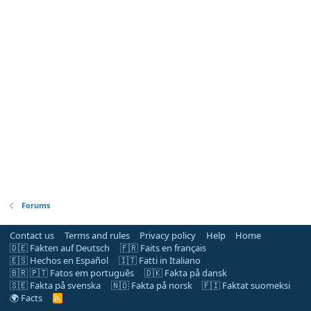
Forums
Contact us
Terms and rules
Privacy policy
Help
Home
🇩🇪 Fakten auf Deutsch
🇫🇷 Faits en français
🇪🇸 Hechos en Español
🇮🇹 Fatti in Italiano
🇧🇷 🇵🇹 Fatos em português
🇩🇰 Fakta på dansk
🇸🇪 Fakta på svenska
🇳🇴 Fakta på norsk
🇫🇮 Faktat suomeksi
🌍 Facts
R
S