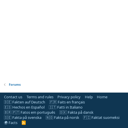
Forums
Contact us
Terms and rules
Privacy policy
Help
Home
🇩🇪 Fakten auf Deutsch
🇫🇷 Faits en français
🇪🇸 Hechos en Español
🇮🇹 Fatti in Italiano
🇧🇷 🇵🇹 Fatos em português
🇩🇰 Fakta på dansk
🇸🇪 Fakta på svenska
🇳🇴 Fakta på norsk
🇫🇮 Faktat suomeksi
🌍 Facts
R
S