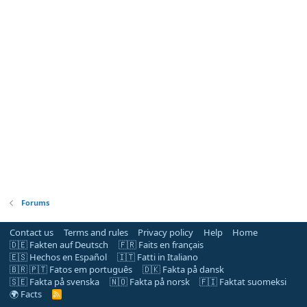
Forums
Contact us
Terms and rules
Privacy policy
Help
Home
🇩🇪 Fakten auf Deutsch
🇫🇷 Faits en français
🇪🇸 Hechos en Español
🇮🇹 Fatti in Italiano
🇧🇷 🇵🇹 Fatos em português
🇩🇰 Fakta på dansk
🇸🇪 Fakta på svenska
🇳🇴 Fakta på norsk
🇫🇮 Faktat suomeksi
🌍 Facts
R
S