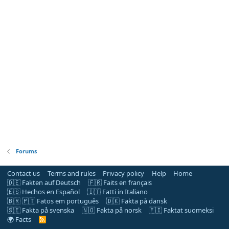
Forums
Contact us
Terms and rules
Privacy policy
Help
Home
🇩🇪 Fakten auf Deutsch
🇫🇷 Faits en français
🇪🇸 Hechos en Español
🇮🇹 Fatti in Italiano
🇧🇷 🇵🇹 Fatos em português
🇩🇰 Fakta på dansk
🇸🇪 Fakta på svenska
🇳🇴 Fakta på norsk
🇫🇮 Faktat suomeksi
🌍 Facts
R
S