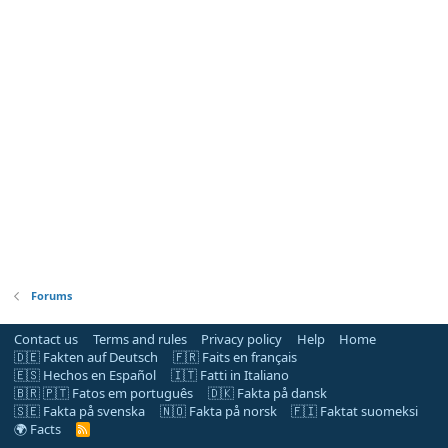
Forums
Contact us
Terms and rules
Privacy policy
Help
Home
🇩🇪 Fakten auf Deutsch
🇫🇷 Faits en français
🇪🇸 Hechos en Español
🇮🇹 Fatti in Italiano
🇧🇷 🇵🇹 Fatos em português
🇩🇰 Fakta på dansk
🇸🇪 Fakta på svenska
🇳🇴 Fakta på norsk
🇫🇮 Faktat suomeksi
🌍 Facts
R
S