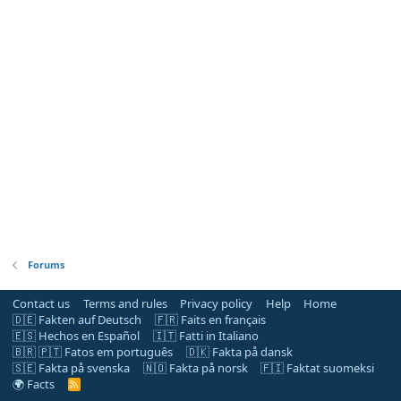
Forums
Contact us
Terms and rules
Privacy policy
Help
Home
🇩🇪 Fakten auf Deutsch
🇫🇷 Faits en français
🇪🇸 Hechos en Español
🇮🇹 Fatti in Italiano
🇧🇷 🇵🇹 Fatos em português
🇩🇰 Fakta på dansk
🇸🇪 Fakta på svenska
🇳🇴 Fakta på norsk
🇫🇮 Faktat suomeksi
🌍 Facts
R
S