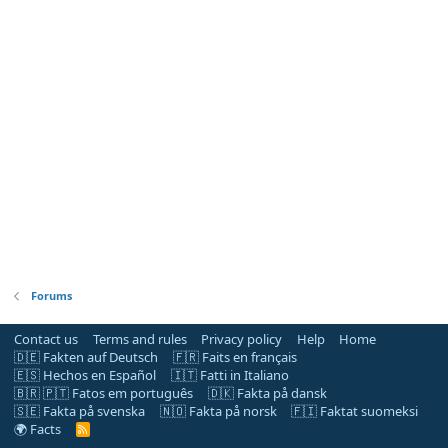
Forums
Contact us
Terms and rules
Privacy policy
Help
Home
🇩🇪 Fakten auf Deutsch
🇫🇷 Faits en français
🇪🇸 Hechos en Español
🇮🇹 Fatti in Italiano
🇧🇷 🇵🇹 Fatos em português
🇩🇰 Fakta på dansk
🇸🇪 Fakta på svenska
🇳🇴 Fakta på norsk
🇫🇮 Faktat suomeksi
🌍 Facts
R
S