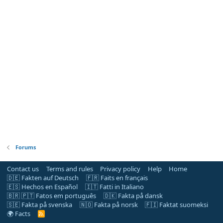
Forums
Contact us
Terms and rules
Privacy policy
Help
Home
🇩🇪 Fakten auf Deutsch
🇫🇷 Faits en français
🇪🇸 Hechos en Español
🇮🇹 Fatti in Italiano
🇧🇷 🇵🇹 Fatos em português
🇩🇰 Fakta på dansk
🇸🇪 Fakta på svenska
🇳🇴 Fakta på norsk
🇫🇮 Faktat suomeksi
🌍 Facts
R
S