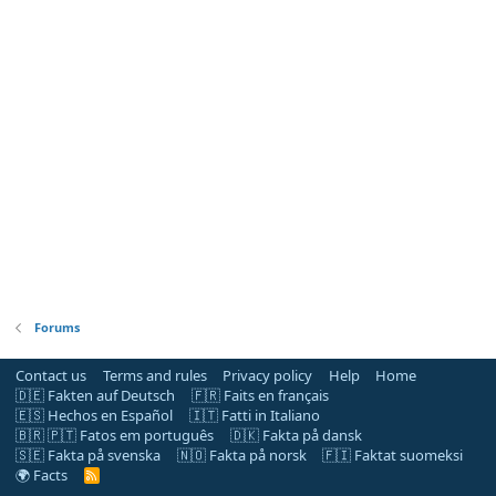
Forums
Contact us
Terms and rules
Privacy policy
Help
Home
🇩🇪 Fakten auf Deutsch
🇫🇷 Faits en français
🇪🇸 Hechos en Español
🇮🇹 Fatti in Italiano
🇧🇷 🇵🇹 Fatos em português
🇩🇰 Fakta på dansk
🇸🇪 Fakta på svenska
🇳🇴 Fakta på norsk
🇫🇮 Faktat suomeksi
🌍 Facts
R
S