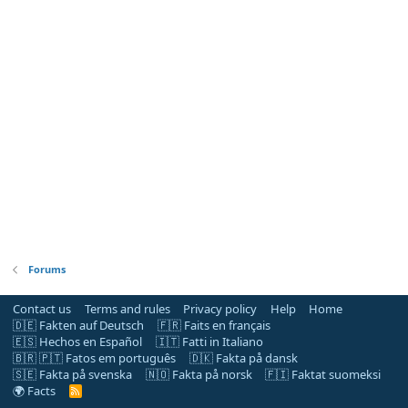
Forums
Contact us
Terms and rules
Privacy policy
Help
Home
🇩🇪 Fakten auf Deutsch
🇫🇷 Faits en français
🇪🇸 Hechos en Español
🇮🇹 Fatti in Italiano
🇧🇷 🇵🇹 Fatos em português
🇩🇰 Fakta på dansk
🇸🇪 Fakta på svenska
🇳🇴 Fakta på norsk
🇫🇮 Faktat suomeksi
🌍 Facts
R
S