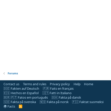
Forums
Contact us
Terms and rules
Privacy policy
Help
Home
🇩🇪 Fakten auf Deutsch
🇫🇷 Faits en français
🇪🇸 Hechos en Español
🇮🇹 Fatti in Italiano
🇧🇷 🇵🇹 Fatos em português
🇩🇰 Fakta på dansk
🇸🇪 Fakta på svenska
🇳🇴 Fakta på norsk
🇫🇮 Faktat suomeksi
🌍 Facts
R
S