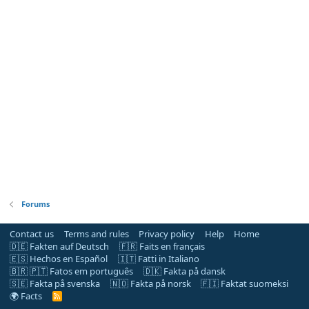
Forums
Contact us
Terms and rules
Privacy policy
Help
Home
🇩🇪 Fakten auf Deutsch
🇫🇷 Faits en français
🇪🇸 Hechos en Español
🇮🇹 Fatti in Italiano
🇧🇷 🇵🇹 Fatos em português
🇩🇰 Fakta på dansk
🇸🇪 Fakta på svenska
🇳🇴 Fakta på norsk
🇫🇮 Faktat suomeksi
🌍 Facts
R
S