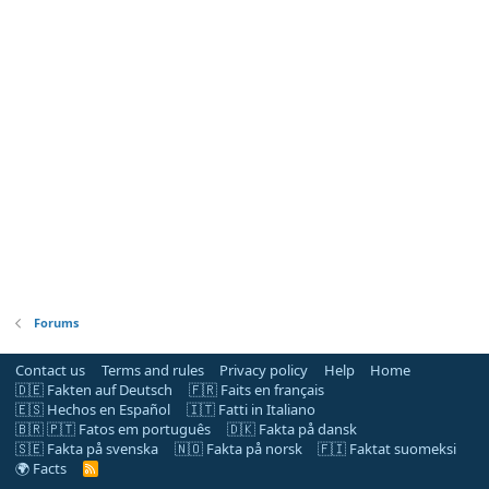
Forums
Contact us
Terms and rules
Privacy policy
Help
Home
🇩🇪 Fakten auf Deutsch
🇫🇷 Faits en français
🇪🇸 Hechos en Español
🇮🇹 Fatti in Italiano
🇧🇷 🇵🇹 Fatos em português
🇩🇰 Fakta på dansk
🇸🇪 Fakta på svenska
🇳🇴 Fakta på norsk
🇫🇮 Faktat suomeksi
🌍 Facts
R
S