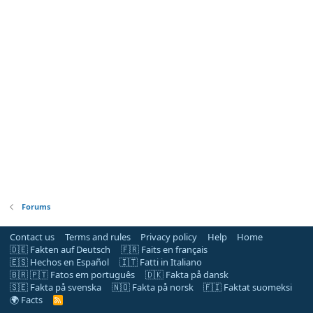
Forums
Contact us
Terms and rules
Privacy policy
Help
Home
🇩🇪 Fakten auf Deutsch
🇫🇷 Faits en français
🇪🇸 Hechos en Español
🇮🇹 Fatti in Italiano
🇧🇷 🇵🇹 Fatos em português
🇩🇰 Fakta på dansk
🇸🇪 Fakta på svenska
🇳🇴 Fakta på norsk
🇫🇮 Faktat suomeksi
🌍 Facts
R
S