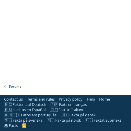
Forums
Contact us
Terms and rules
Privacy policy
Help
Home
🇩🇪 Fakten auf Deutsch
🇫🇷 Faits en français
🇪🇸 Hechos en Español
🇮🇹 Fatti in Italiano
🇧🇷 🇵🇹 Fatos em português
🇩🇰 Fakta på dansk
🇸🇪 Fakta på svenska
🇳🇴 Fakta på norsk
🇫🇮 Faktat suomeksi
🌍 Facts
R
S