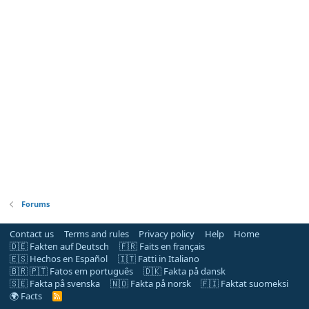
Forums
Contact us
Terms and rules
Privacy policy
Help
Home
🇩🇪 Fakten auf Deutsch
🇫🇷 Faits en français
🇪🇸 Hechos en Español
🇮🇹 Fatti in Italiano
🇧🇷 🇵🇹 Fatos em português
🇩🇰 Fakta på dansk
🇸🇪 Fakta på svenska
🇳🇴 Fakta på norsk
🇫🇮 Faktat suomeksi
🌍 Facts
R
S