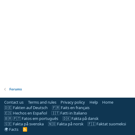
Forums
Contact us
Terms and rules
Privacy policy
Help
Home
🇩🇪 Fakten auf Deutsch
🇫🇷 Faits en français
🇪🇸 Hechos en Español
🇮🇹 Fatti in Italiano
🇧🇷 🇵🇹 Fatos em português
🇩🇰 Fakta på dansk
🇸🇪 Fakta på svenska
🇳🇴 Fakta på norsk
🇫🇮 Faktat suomeksi
🌍 Facts
R
S