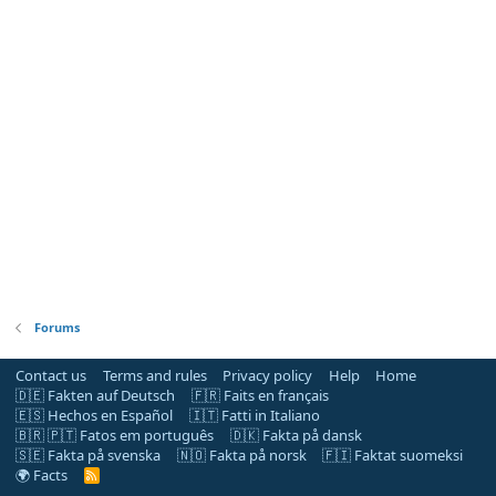
Forums
Contact us
Terms and rules
Privacy policy
Help
Home
🇩🇪 Fakten auf Deutsch
🇫🇷 Faits en français
🇪🇸 Hechos en Español
🇮🇹 Fatti in Italiano
🇧🇷 🇵🇹 Fatos em português
🇩🇰 Fakta på dansk
🇸🇪 Fakta på svenska
🇳🇴 Fakta på norsk
🇫🇮 Faktat suomeksi
🌍 Facts
R
S