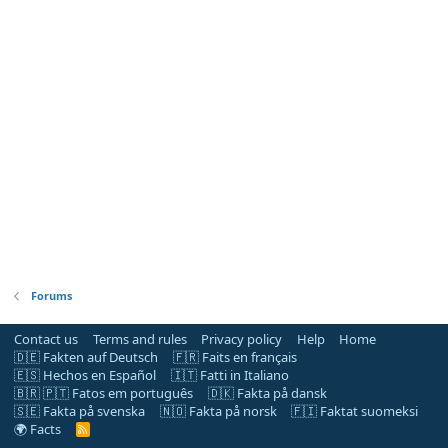
Forums
Contact us
Terms and rules
Privacy policy
Help
Home
🇩🇪 Fakten auf Deutsch
🇫🇷 Faits en français
🇪🇸 Hechos en Español
🇮🇹 Fatti in Italiano
🇧🇷 🇵🇹 Fatos em português
🇩🇰 Fakta på dansk
🇸🇪 Fakta på svenska
🇳🇴 Fakta på norsk
🇫🇮 Faktat suomeksi
🌍 Facts
R
S