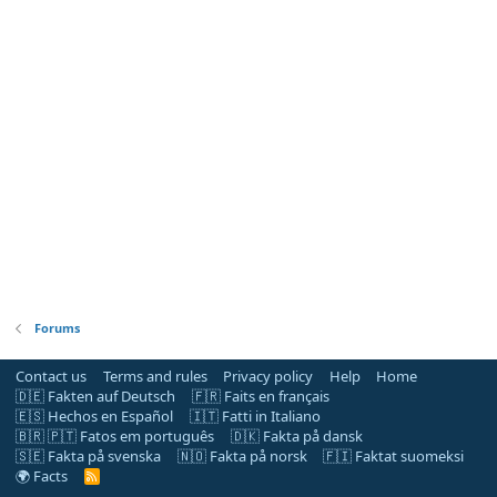
Forums
Contact us
Terms and rules
Privacy policy
Help
Home
🇩🇪 Fakten auf Deutsch
🇫🇷 Faits en français
🇪🇸 Hechos en Español
🇮🇹 Fatti in Italiano
🇧🇷 🇵🇹 Fatos em português
🇩🇰 Fakta på dansk
🇸🇪 Fakta på svenska
🇳🇴 Fakta på norsk
🇫🇮 Faktat suomeksi
🌍 Facts
R
S