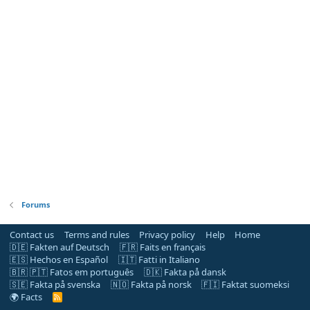
Forums
Contact us
Terms and rules
Privacy policy
Help
Home
🇩🇪 Fakten auf Deutsch
🇫🇷 Faits en français
🇪🇸 Hechos en Español
🇮🇹 Fatti in Italiano
🇧🇷 🇵🇹 Fatos em português
🇩🇰 Fakta på dansk
🇸🇪 Fakta på svenska
🇳🇴 Fakta på norsk
🇫🇮 Faktat suomeksi
🌍 Facts
R
S