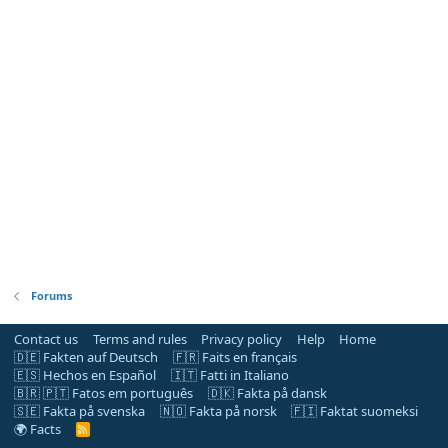
Forums
Contact us
Terms and rules
Privacy policy
Help
Home
🇩🇪 Fakten auf Deutsch
🇫🇷 Faits en français
🇪🇸 Hechos en Español
🇮🇹 Fatti in Italiano
🇧🇷 🇵🇹 Fatos em português
🇩🇰 Fakta på dansk
🇸🇪 Fakta på svenska
🇳🇴 Fakta på norsk
🇫🇮 Faktat suomeksi
🌍 Facts
R
S