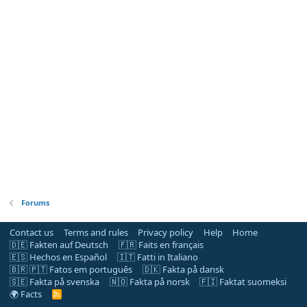
Forums
Contact us
Terms and rules
Privacy policy
Help
Home
🇩🇪 Fakten auf Deutsch
🇫🇷 Faits en français
🇪🇸 Hechos en Español
🇮🇹 Fatti in Italiano
🇧🇷 🇵🇹 Fatos em português
🇩🇰 Fakta på dansk
🇸🇪 Fakta på svenska
🇳🇴 Fakta på norsk
🇫🇮 Faktat suomeksi
🌍 Facts
R
S