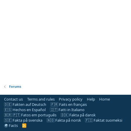
Forums
Contact us
Terms and rules
Privacy policy
Help
Home
🇩🇪 Fakten auf Deutsch
🇫🇷 Faits en français
🇪🇸 Hechos en Español
🇮🇹 Fatti in Italiano
🇧🇷 🇵🇹 Fatos em português
🇩🇰 Fakta på dansk
🇸🇪 Fakta på svenska
🇳🇴 Fakta på norsk
🇫🇮 Faktat suomeksi
🌍 Facts
R
S