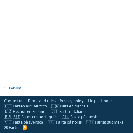
Forums
Contact us
Terms and rules
Privacy policy
Help
Home
🇩🇪 Fakten auf Deutsch
🇫🇷 Faits en français
🇪🇸 Hechos en Español
🇮🇹 Fatti in Italiano
🇧🇷 🇵🇹 Fatos em português
🇩🇰 Fakta på dansk
🇸🇪 Fakta på svenska
🇳🇴 Fakta på norsk
🇫🇮 Faktat suomeksi
🌍 Facts
R
S