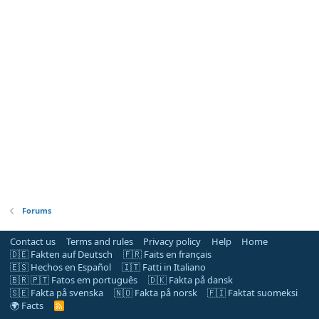
Forums
Contact us
Terms and rules
Privacy policy
Help
Home
🇩🇪 Fakten auf Deutsch
🇫🇷 Faits en français
🇪🇸 Hechos en Español
🇮🇹 Fatti in Italiano
🇧🇷 🇵🇹 Fatos em português
🇩🇰 Fakta på dansk
🇸🇪 Fakta på svenska
🇳🇴 Fakta på norsk
🇫🇮 Faktat suomeksi
🌍 Facts
R
S