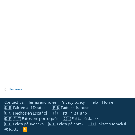
Forums
Contact us
Terms and rules
Privacy policy
Help
Home
🇩🇪 Fakten auf Deutsch
🇫🇷 Faits en français
🇪🇸 Hechos en Español
🇮🇹 Fatti in Italiano
🇧🇷 🇵🇹 Fatos em português
🇩🇰 Fakta på dansk
🇸🇪 Fakta på svenska
🇳🇴 Fakta på norsk
🇫🇮 Faktat suomeksi
🌍 Facts
R
S