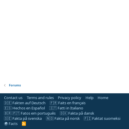
Forums
Contact us
Terms and rules
Privacy policy
Help
Home
🇩🇪 Fakten auf Deutsch
🇫🇷 Faits en français
🇪🇸 Hechos en Español
🇮🇹 Fatti in Italiano
🇧🇷 🇵🇹 Fatos em português
🇩🇰 Fakta på dansk
🇸🇪 Fakta på svenska
🇳🇴 Fakta på norsk
🇫🇮 Faktat suomeksi
🌍 Facts
R
S