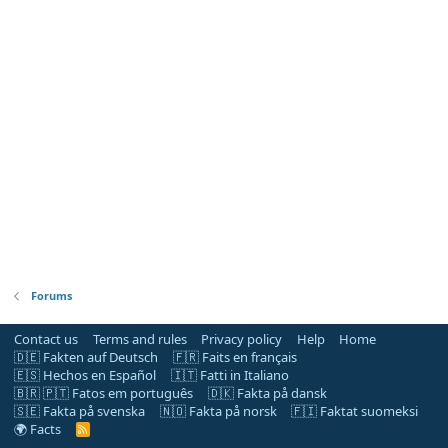
Forums
Contact us
Terms and rules
Privacy policy
Help
Home
🇩🇪 Fakten auf Deutsch
🇫🇷 Faits en français
🇪🇸 Hechos en Español
🇮🇹 Fatti in Italiano
🇧🇷 🇵🇹 Fatos em português
🇩🇰 Fakta på dansk
🇸🇪 Fakta på svenska
🇳🇴 Fakta på norsk
🇫🇮 Faktat suomeksi
🌍 Facts
R
S