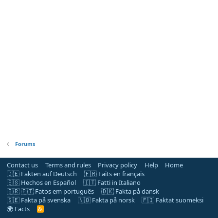
Forums
Contact us
Terms and rules
Privacy policy
Help
Home
🇩🇪 Fakten auf Deutsch
🇫🇷 Faits en français
🇪🇸 Hechos en Español
🇮🇹 Fatti in Italiano
🇧🇷 🇵🇹 Fatos em português
🇩🇰 Fakta på dansk
🇸🇪 Fakta på svenska
🇳🇴 Fakta på norsk
🇫🇮 Faktat suomeksi
🌍 Facts
R
S