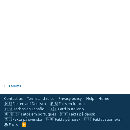
Forums
Contact us
Terms and rules
Privacy policy
Help
Home
🇩🇪 Fakten auf Deutsch
🇫🇷 Faits en français
🇪🇸 Hechos en Español
🇮🇹 Fatti in Italiano
🇧🇷 🇵🇹 Fatos em português
🇩🇰 Fakta på dansk
🇸🇪 Fakta på svenska
🇳🇴 Fakta på norsk
🇫🇮 Faktat suomeksi
🌍 Facts
R
S