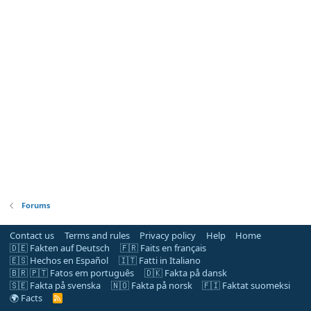
Forums
Contact us
Terms and rules
Privacy policy
Help
Home
🇩🇪 Fakten auf Deutsch
🇫🇷 Faits en français
🇪🇸 Hechos en Español
🇮🇹 Fatti in Italiano
🇧🇷 🇵🇹 Fatos em português
🇩🇰 Fakta på dansk
🇸🇪 Fakta på svenska
🇳🇴 Fakta på norsk
🇫🇮 Faktat suomeksi
🌍 Facts
R
S